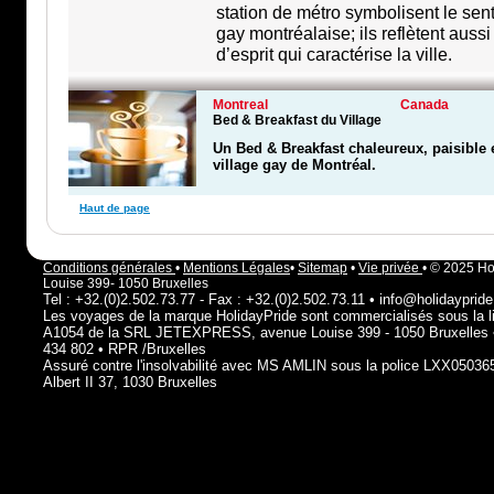
station de métro symbolisent le se
gay montréalaise; ils reflètent aussi
d’esprit qui caractérise la ville.
Montreal
Canada
Bed & Breakfast du Village
Un Bed & Breakfast chaleureux, paisible 
village gay de Montréal.
Haut de page
Conditions générales
•
Mentions Légales
•
Sitemap
•
Vie privée
• © 2025 Ho
Louise 399- 1050 Bruxelles
Tel : +32.(0)2.502.73.77 - Fax : +32.(0)2.502.73.11 • info@holidaypride
Les voyages de la marque HolidayPride sont commercialisés sous la l
A1054 de la SRL JETEXPRESS, avenue Louise 399 - 1050 Bruxelles
434 802 • RPR /Bruxelles
Assuré contre l'insolvabilité avec MS AMLIN sous la police LXX05036
Albert II 37, 1030 Bruxelles