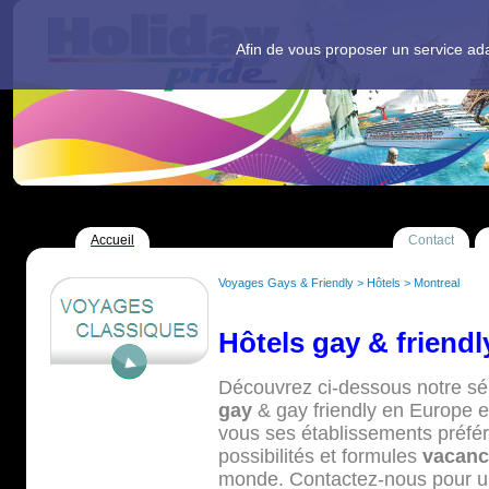
Afin de vous proposer un service adap
Accueil
Contact
Voyages Gays & Friendly
>
Hôtels
>
Montreal
Hôtels gay & friendl
Découvrez ci-dessous notre sé
gay
& gay friendly en Europe et
vous ses établissements préfér
possibilités et formules
vacanc
monde. Contactez-nous pour u